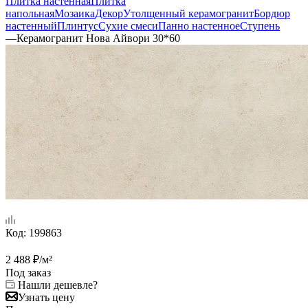
Плитка настенная
Плитка
напольная
Мозаика
Декор
Утолщенный керамогранит
Бордюр
настенный
Плинтус
Сухие смеси
Панно настенное
Ступень
—
Керамогранит Нова Айвори 30*60
Код:
199863
2 488
₽
/м²
Под заказ
Нашли дешевле?
Узнать цену