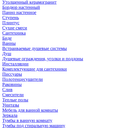
Утолщенный керамогранит
Бордюр настенный
Панно настенное
Ступень
Плинтус
Сухие смеси
Сантехника
Биде
Ванны
Встраиваемые душевые системы
Душ
Душевые ограждения, уголки и поддоны
Инсталляции
Комплектующие для сантехники
Писсуары
Полотенцесушители
Раковины
Слив
Смесители
Теплые полы
Унитазы
Мебель для ванной комнаты
Зеркала
Тумбы в ванную комнату
Тумбы под стиральную машину