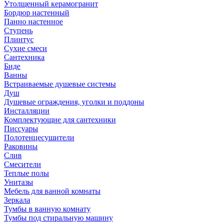
Утолщенный керамогранит
Бордюр настенный
Панно настенное
Ступень
Плинтус
Сухие смеси
Сантехника
Биде
Ванны
Встраиваемые душевые системы
Душ
Душевые ограждения, уголки и поддоны
Инсталляции
Комплектующие для сантехники
Писсуары
Полотенцесушители
Раковины
Слив
Смесители
Теплые полы
Унитазы
Мебель для ванной комнаты
Зеркала
Тумбы в ванную комнату
Тумбы под стиральную машину