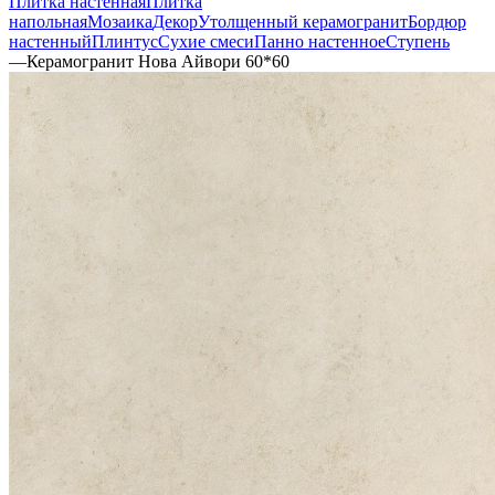
Плитка настенная
Плитка
напольная
Мозаика
Декор
Утолщенный керамогранит
Бордюр
настенный
Плинтус
Сухие смеси
Панно настенное
Ступень
—
Керамогранит Нова Айвори 60*60