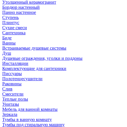
Утолщенный керамогранит
Бордюр настенный
Панно настенное
Ступень
Плинтус
Сухие смеси
Сантехника
Биде
Ванны
Встраиваемые душевые системы
Душ
Душевые ограждения, уголки и поддоны
Инсталляции
Комплектующие для сантехники
Писсуары
Полотенцесушители
Раковины
Слив
Смесители
Теплые полы
Унитазы
Мебель для ванной комнаты
Зеркала
Тумбы в ванную комнату
Тумбы под стиральную машину