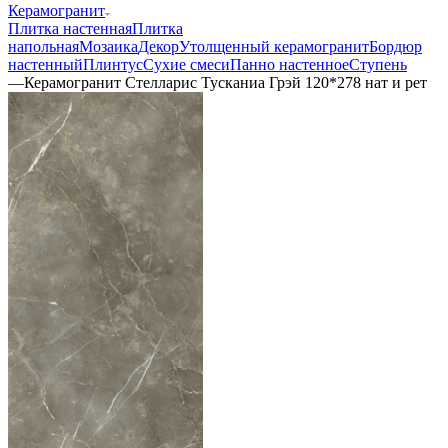
Керамогранит
Плитка настенная
Плитка
напольная
Мозаика
Декор
Утолщенный керамогранит
Бордюр
настенный
Плинтус
Сухие смеси
Панно настенное
Ступень
—
Керамогранит Стелларис Тусканиа Грэй 120*278 нат и рет