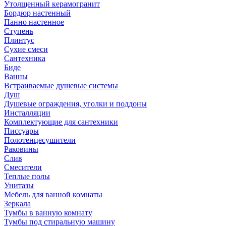
Утолщенный керамогранит
Бордюр настенный
Панно настенное
Ступень
Плинтус
Сухие смеси
Сантехника
Биде
Ванны
Встраиваемые душевые системы
Душ
Душевые ограждения, уголки и поддоны
Инсталляции
Комплектующие для сантехники
Писсуары
Полотенцесушители
Раковины
Слив
Смесители
Теплые полы
Унитазы
Мебель для ванной комнаты
Зеркала
Тумбы в ванную комнату
Тумбы под стиральную машину