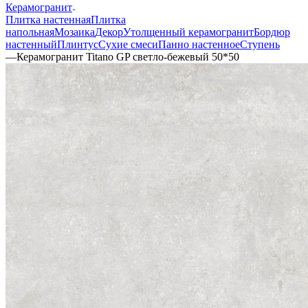
Керамогранит
Плитка настенная
Плитка
напольная
Мозаика
Декор
Утолщенный керамогранит
Бордюр
настенный
Плинтус
Сухие смеси
Панно настенное
Ступень
—
Керамогранит Titano GP светло-бежевый 50*50